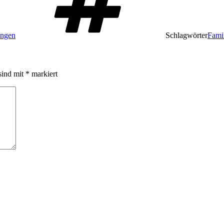
ungen
Schlagwörter
Fami
sind mit
*
markiert