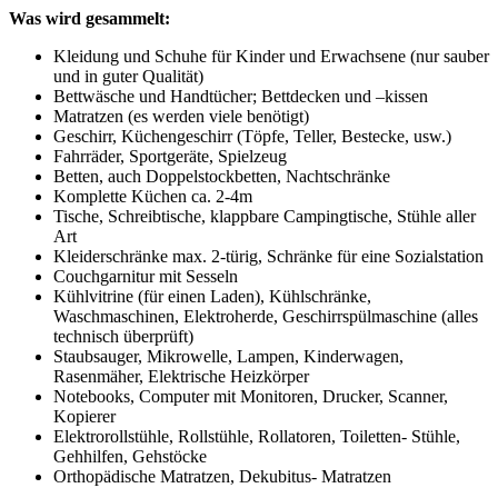
Was wird gesammelt:
Kleidung und Schuhe für Kinder und Erwachsene (nur sauber
und in guter Qualität)
Bettwäsche und Handtücher; Bettdecken und –kissen
Matratzen (es werden viele benötigt)
Geschirr, Küchengeschirr (Töpfe, Teller, Bestecke, usw.)
Fahrräder, Sportgeräte, Spielzeug
Betten, auch Doppelstockbetten, Nachtschränke
Komplette Küchen ca. 2-4m
Tische, Schreibtische, klappbare Campingtische, Stühle aller
Art
Kleiderschränke max. 2-türig, Schränke für eine Sozialstation
Couchgarnitur mit Sesseln
Kühlvitrine (für einen Laden), Kühlschränke,
Waschmaschinen, Elektroherde, Geschirrspülmaschine (alles
technisch überprüft)
Staubsauger, Mikrowelle, Lampen, Kinderwagen,
Rasenmäher, Elektrische Heizkörper
Notebooks, Computer mit Monitoren, Drucker, Scanner,
Kopierer
Elektrorollstühle, Rollstühle, Rollatoren, Toiletten- Stühle,
Gehhilfen, Gehstöcke
Orthopädische Matratzen, Dekubitus- Matratzen