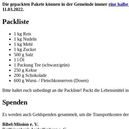
Die gepackten Pakete können in der Gemeinde immer
eine halbe
11.03.2022.
Packliste
1 kg Reis
1 kg Nudeln
1 kg Mehl
1 kg Zucker
500 g Salz
1 l Öl
1 Packung Tee (schwarz/grün)
250 g Kekse
200 g Schokolade
600 g Wurst- / Fleischkonserven (Dosen)
Bitte haltet euch unbedingt an die Packliste! Packt die Lebensmittel in
Spenden
Es werden auch Geldspenden gesammelt, um die Transportkosten der P
Bibel-Mission e. V.