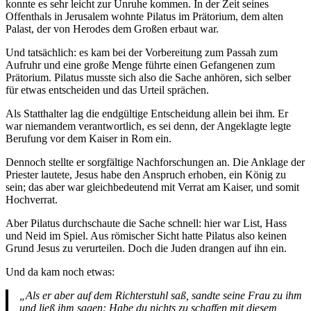
konnte es sehr leicht zur Unruhe kommen. In der Zeit seines
Offenthals in Jerusalem wohnte Pilatus im Prätorium, dem alten
Palast, der von Herodes dem Großen erbaut war.
Und tatsächlich: es kam bei der Vorbereitung zum Passah zum
Aufruhr und eine große Menge führte einen Gefangenen zum
Prätorium. Pilatus musste sich also die Sache anhören, sich selber
für etwas entscheiden und das Urteil sprächen.
Als Statthalter lag die endgültige Entscheidung allein bei ihm. Er
war niemandem verantwortlich, es sei denn, der Angeklagte legte
Berufung vor dem Kaiser in Rom ein.
Dennoch stellte er sorgfältige Nachforschungen an. Die Anklage der
Priester lautete, Jesus habe den Anspruch erhoben, ein König zu
sein; das aber war gleichbedeutend mit Verrat am Kaiser, und somit
Hochverrat.
Aber Pilatus durchschaute die Sache schnell: hier war List, Hass
und Neid im Spiel. Aus römischer Sicht hatte Pilatus also keinen
Grund Jesus zu verurteilen. Doch die Juden drangen auf ihn ein.
Und da kam noch etwas:
„Als er aber auf dem Richterstuhl saß, sandte seine Frau zu ihm
und ließ ihm sagen: Habe du nichts zu schaffen mit diesem