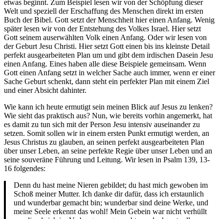
etwas beginnt. Zum Beispiel lesen wir von der Schöpfung dieser
Welt und speziell der Erschaffung des Menschen direkt im ersten
Buch der Bibel. Gott setzt der Menschheit hier einen Anfang. Wenig
später lesen wir von der Entstehung des Volkes Israel. Hier setzt
Gott seinem auserwählten Volk einen Anfang. Oder wir lesen von
der Geburt Jesu Christi. Hier setzt Gott einen bis ins kleinste Detail
perfekt ausgearbeiteten Plan um und gibt dem irdischen Dasein Jesu
einen Anfang. Eines haben alle diese Beispiele gemeinsam. Wenn
Gott einen Anfang setzt in welcher Sache auch immer, wenn er einer
Sache Geburt schenkt, dann steht ein perfekter Plan mit einem Ziel
und einer Absicht dahinter.
Wie kann ich heute ermutigt sein meinen Blick auf Jesus zu lenken?
Wie sieht das praktisch aus? Nun, wie bereits vorhin angemerkt, hat
es damit zu tun sich mit der Person Jesu intensiv auseinander zu
setzen. Somit sollen wir in einem ersten Punkt ermutigt werden, an
Jesus Christus zu glauben, an seinen perfekt ausgearbeiteten Plan
über unser Leben, an seine perfekte Regie über unser Leben und an
seine souveräne Führung und Leitung. Wir lesen in Psalm 139, 13-
16 folgendes:
Denn du hast meine Nieren gebildet; du hast mich gewoben im
Schoß meiner Mutter. Ich danke dir dafür, dass ich erstaunlich
und wunderbar gemacht bin; wunderbar sind deine Werke, und
meine Seele erkennt das wohl! Mein Gebein war nicht verhüllt