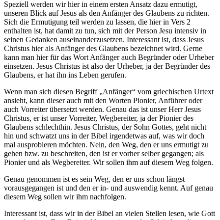
Speziell werden wir hier in einem ersten Ansatz dazu ermutigt,
unseren Blick auf Jesus als den Anfänger des Glaubens zu richten.
Sich die Ermutigung teil werden zu lassen, die hier in Vers 2
enthalten ist, hat damit zu tun, sich mit der Person Jesu intensiv in
seinen Gedanken auseinanderzusetzen. Interessant ist, dass Jesus
Christus hier als Anfänger des Glaubens bezeichnet wird. Gerne
kann man hier für das Wort Anfänger auch Begründer oder Urheber
einsetzen. Jesus Christus ist also der Urheber, ja der Begründer des
Glaubens, er hat ihn ins Leben gerufen.
Wenn man sich diesen Begriff „Anfänger“ vom griechischen Urtext
ansieht, kann dieser auch mit den Worten Pionier, Anführer oder
auch Vorreiter übersetzt werden. Genau das ist unser Herr Jesus
Christus, er ist unser Vorreiter, Wegbereiter, ja der Pionier des
Glaubens schlechthin. Jesus Christus, der Sohn Gottes, geht nicht
hin und schwatzt uns in der Bibel irgendetwas auf, was wir doch
mal ausprobieren möchten. Nein, den Weg, den er uns ermutigt zu
gehen bzw. zu beschreiten, den ist er vorher selber gegangen; als
Pionier und als Wegbereiter. Wir sollen ihm auf diesem Weg folgen.
Genau genommen ist es sein Weg, den er uns schon längst
vorausgegangen ist und den er in- und auswendig kennt. Auf genau
diesem Weg sollen wir ihm nachfolgen.
Interessant ist, dass wir in der Bibel an vielen Stellen lesen, wie Gott