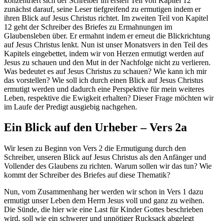
konzentriert sich der Schreiber im ersten Teil von Kapitel 12
zunächst darauf, seine Leser tiefgreifend zu ermutigen indem er
ihren Blick auf Jesus Christus richtet. Im zweiten Teil von Kapitel
12 geht der Schreiber des Briefes zu Ermahnungen im
Glaubensleben über. Er ermahnt indem er erneut die Blickrichtung
auf Jesus Christus lenkt. Nun ist unser Monatsvers in den Teil des
Kapitels eingebettet, indem wir von Herzen ermutigt werden auf
Jesus zu schauen und den Mut in der Nachfolge nicht zu verlieren.
Was bedeutet es auf Jesus Christus zu schauen? Wie kann ich mir
das vorstellen? Wie soll ich durch einen Blick auf Jesus Christus
ermutigt werden und dadurch eine Perspektive für mein weiteres
Leben, respektive die Ewigkeit erhalten? Dieser Frage möchten wir
im Laufe der Predigt ausgiebig nachgehen.
Ein Blick auf den Urheber – Vers 2a
Wir lesen zu Beginn von Vers 2 die Ermutigung durch den
Schreiber, unseren Blick auf Jesus Christus als den Anfänger und
Vollender des Glaubens zu richten. Warum sollen wir das tun? Wie
kommt der Schreiber des Briefes auf diese Thematik?
Nun, vom Zusammenhang her werden wir schon in Vers 1 dazu
ermutigt unser Leben dem Herrn Jesus voll und ganz zu weihen.
Die Sünde, die hier wie eine Last für Kinder Gottes beschrieben
wird, soll wie ein schwerer und unnötiger Rucksack abgelegt