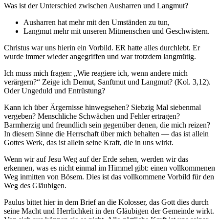
Was ist der Unterschied zwischen Ausharren und Langmut?
Ausharren hat mehr mit den Umständen zu tun,
Langmut mehr mit unseren Mitmenschen und Geschwistern.
Christus war uns hierin ein Vorbild. ER hatte alles durchlebt. Er
wurde immer wieder angegriffen und war trotzdem langmütig.
Ich muss mich fragen: „Wie reagiere ich, wenn andere mich
verärgern?“ Zeige ich Demut, Sanftmut und Langmut? (Kol. 3,12).
Oder Ungeduld und Entrüstung?
Kann ich über Ärgernisse hinwegsehen? Siebzig Mal siebenmal
vergeben? Menschliche Schwächen und Fehler ertragen?
Barmherzig und freundlich sein gegenüber denen, die mich reizen?
In diesem Sinne die Herrschaft über mich behalten — das ist allein
Gottes Werk, das ist allein seine Kraft, die in uns wirkt.
Wenn wir auf Jesu Weg auf der Erde sehen, werden wir das
erkennen, was es nicht einmal im Himmel gibt: einen vollkommenen
Weg inmitten von Bösem. Dies ist das vollkommene Vorbild für den
Weg des Gläubigen.
Paulus bittet hier in dem Brief an die Kolosser, das Gott dies durch
seine Macht und Herrlichkeit in den Gläubigen der Gemeinde wirkt.