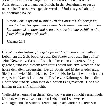
So wurde es für den Jünger Petrus auch noch mal nach der
Auferstehung Jesu ganz persönlich. In der Beziehung zu Jesus
musste bei Petrus etwas geklärt werden. Und das geschah auf
wunderbarer Weise:
Simon Petrus spricht zu ihnen (zu den anderen Jüngern): Ich
gehe fischen! Sie sprechen zu ihm: So kommen wir auch mit dir.
Da gingen sie hinaus und stiegen sogleich in das Schiff; und in
jener Nacht fingen sie nichts.
Johannes 21, 3
Die Worte des Petrus
„Ich gehe fischen“
erinnern an sein altes
Leben, an die Zeit, bevor er Jesu Ruf folgte und Jesus ihn aufrief
seine Netze zu verlassen. Jesus hat ihm einen anderen Auftrag
gegeben, und von diesem war Petrus bereit nun abzuweichen. Sie
holen den alten Lebensstiel, Beruf, Sorge und Mühe wieder raus.
Sie fischen wie früher. Nachts. Die alte Fischerkunst war noch nicht
vergessen. Nachts kommen die Fische zur Nahrungssuche an die
Oberfläche und da kann man den besten Fang machen. Doch sie
fangen in dieser Nacht nichts.
Vielleicht ist jemand in dieser Zeit, wo wir uns so nicht versammeln
können, wieder zu seinem alten Leben und Denkweise
zurückgekehrt. In seinem Herzen hat er sich anderen Interessen