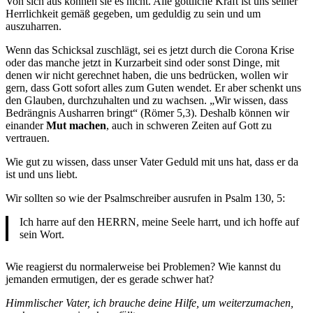
Von sich aus können sie es nicht. Alle göttliche Kraft ist uns seiner
Herrlichkeit gemäß gegeben, um geduldig zu sein und um
auszuharren.
Wenn das Schicksal zuschlägt, sei es jetzt durch die Corona Krise
oder das manche jetzt in Kurzarbeit sind oder sonst Dinge, mit
denen wir nicht gerechnet haben, die uns bedrücken, wollen wir
gern, dass Gott sofort alles zum Guten wendet. Er aber schenkt uns
den Glauben, durchzuhalten und zu wachsen. „Wir wissen, dass
Bedrängnis Ausharren bringt“ (Römer 5,3). Deshalb können wir
einander
Mut machen
, auch in schweren Zeiten auf Gott zu
vertrauen.
Wie gut zu wissen, dass unser Vater Geduld mit uns hat, dass er da
ist und uns liebt.
Wir sollten so wie der Psalmschreiber ausrufen in Psalm 130, 5:
Ich harre auf den HERRN, meine Seele harrt, und ich hoffe auf
sein Wort.
Wie reagierst du normalerweise bei Problemen? Wie kannst du
jemanden ermutigen, der es gerade schwer hat?
Himmlischer Vater, ich brauche deine Hilfe, um weiterzumachen,