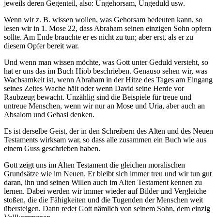
jeweils deren Gegenteil, also: Ungehorsam, Ungeduld usw.
Wenn wir z. B. wissen wollen, was Gehorsam bedeuten kann, so
lesen wir in 1. Mose 22, dass Abraham seinen einzigen Sohn opfern
sollte. Am Ende brauchte er es nicht zu tun; aber erst, als er zu
diesem Opfer bereit war.
Und wenn man wissen möchte, was Gott unter Geduld versteht, so
hat er uns das im Buch Hiob beschrieben. Genauso sehen wir, was
Wachsamkeit ist, wenn Abraham in der Hitze des Tages am Eingang
seines Zeltes Wache hält oder wenn David seine Herde vor
Raubzeug bewacht. Unzählig sind die Beispiele für treue und
untreue Menschen, wenn wir nur an Mose und Uria, aber auch an
Absalom und Gehasi denken.
Es ist derselbe Geist, der in den Schreibern des Alten und des Neuen
Testaments wirksam war, so dass alle zusammen ein Buch wie aus
einem Guss geschrieben haben.
Gott zeigt uns im Alten Testament die gleichen moralischen
Grundsätze wie im Neuen. Er bleibt sich immer treu und wir tun gut
daran, ihn und seinen Willen auch im Alten Testament kennen zu
lernen. Dabei werden wir immer wieder auf Bilder und Vergleiche
stoßen, die die Fähigkeiten und die Tugenden der Menschen weit
übersteigen. Dann redet Gott nämlich von seinem Sohn, dem einzig