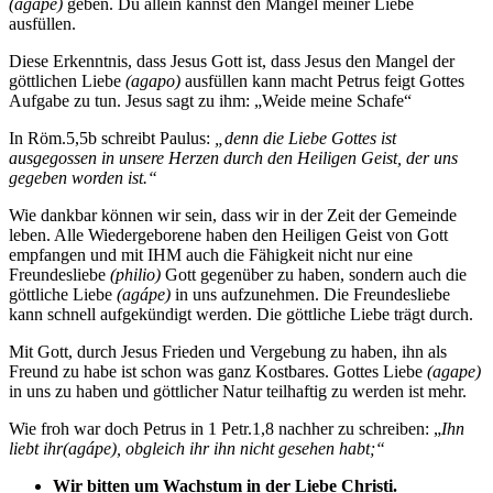
(agape)
geben. Du allein kannst den Mangel meiner Liebe
ausfüllen.
Diese Erkenntnis, dass Jesus Gott ist, dass Jesus den Mangel der
göttlichen Liebe
(agapo)
ausfüllen kann macht Petrus feigt Gottes
Aufgabe zu tun. Jesus sagt zu ihm: „Weide meine Schafe“
In Röm.5,5b schreibt Paulus:
„denn die Liebe Gottes ist
ausgegossen in unsere Herzen durch den Heiligen Geist, der uns
gegeben worden ist.“
Wie dankbar können wir sein, dass wir in der Zeit der Gemeinde
leben. Alle Wiedergeborene haben den Heiligen Geist von Gott
empfangen und mit IHM auch die Fähigkeit nicht nur eine
Freundesliebe
(philio)
Gott gegenüber zu haben, sondern auch die
göttliche Liebe
(agápe)
in uns aufzunehmen. Die Freundesliebe
kann schnell aufgekündigt werden. Die göttliche Liebe trägt durch.
Mit Gott, durch Jesus Frieden und Vergebung zu haben, ihn als
Freund zu habe ist schon was ganz Kostbares. Gottes Liebe
(agape)
in uns zu haben und göttlicher Natur teilhaftig zu werden ist mehr.
Wie froh war doch Petrus in 1 Petr.1,8 nachher zu schreiben: „
Ihn
liebt ihr(agápe), obgleich ihr ihn nicht gesehen habt;“
Wir bitten um Wachstum in der Liebe Christi.