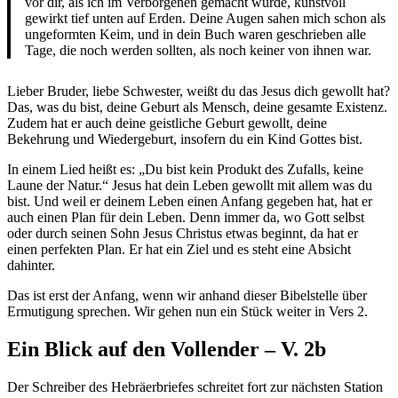
vor dir, als ich im Verborgenen gemacht wurde, kunstvoll
gewirkt tief unten auf Erden. Deine Augen sahen mich schon als
ungeformten Keim, und in dein Buch waren geschrieben alle
Tage, die noch werden sollten, als noch keiner von ihnen war.
Lieber Bruder, liebe Schwester, weißt du das Jesus dich gewollt hat?
Das, was du bist, deine Geburt als Mensch, deine gesamte Existenz.
Zudem hat er auch deine geistliche Geburt gewollt, deine
Bekehrung und Wiedergeburt, insofern du ein Kind Gottes bist.
In einem Lied heißt es: „Du bist kein Produkt des Zufalls, keine
Laune der Natur.“ Jesus hat dein Leben gewollt mit allem was du
bist. Und weil er deinem Leben einen Anfang gegeben hat, hat er
auch einen Plan für dein Leben. Denn immer da, wo Gott selbst
oder durch seinen Sohn Jesus Christus etwas beginnt, da hat er
einen perfekten Plan. Er hat ein Ziel und es steht eine Absicht
dahinter.
Das ist erst der Anfang, wenn wir anhand dieser Bibelstelle über
Ermutigung sprechen. Wir gehen nun ein Stück weiter in Vers 2.
Ein Blick auf den Vollender – V. 2b
Der Schreiber des Hebräerbriefes schreitet fort zur nächsten Station