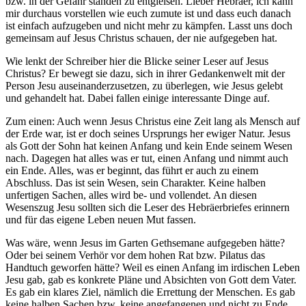
bzw. in der Gefahr standen zu entgleisen. Lieber Hebräer, ich kann
mir durchaus vorstellen wie euch zumute ist und dass euch danach
ist einfach aufzugeben und nicht mehr zu kämpfen. Lasst uns doch
gemeinsam auf Jesus Christus schauen, der nie aufgegeben hat.
Wie lenkt der Schreiber hier die Blicke seiner Leser auf Jesus
Christus? Er bewegt sie dazu, sich in ihrer Gedankenwelt mit der
Person Jesu auseinanderzusetzen, zu überlegen, wie Jesus gelebt
und gehandelt hat. Dabei fallen einige interessante Dinge auf.
Zum einen: Auch wenn Jesus Christus eine Zeit lang als Mensch auf
der Erde war, ist er doch seines Ursprungs her ewiger Natur. Jesus
als Gott der Sohn hat keinen Anfang und kein Ende seinem Wesen
nach. Dagegen hat alles was er tut, einen Anfang und nimmt auch
ein Ende. Alles, was er beginnt, das führt er auch zu einem
Abschluss. Das ist sein Wesen, sein Charakter. Keine halben
unfertigen Sachen, alles wird be- und vollendet. An diesen
Wesenszug Jesu sollten sich die Leser des Hebräerbriefes erinnern
und für das eigene Leben neuen Mut fassen.
Was wäre, wenn Jesus im Garten Gethsemane aufgegeben hätte?
Oder bei seinem Verhör vor dem hohen Rat bzw. Pilatus das
Handtuch geworfen hätte? Weil es einen Anfang im irdischen Leben
Jesu gab, gab es konkrete Pläne und Absichten von Gott dem Vater.
Es gab ein klares Ziel, nämlich die Errettung der Menschen. Es gab
keine halben Sachen bzw. keine angefangenen und nicht zu Ende