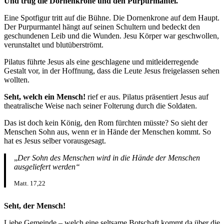
Und trug die Dornenkrone und den Purpurmantel.
Eine Spotfigur tritt auf die Bühne. Die Dornenkrone auf dem Haupt.
Der Purpurmantel hängt auf seinen Schultern und bedeckt den
geschundenen Leib und die Wunden. Jesu Körper war geschwollen,
verunstaltet und blutüberströmt.
Pilatus führte Jesus als eine geschlagene und mitleiderregende
Gestalt vor, in der Hoffnung, dass die Leute Jesus freigelassen sehen
wollten.
Seht, welch ein Mensch!
rief er aus. Pilatus präsentiert Jesus auf
theatralische Weise nach seiner Folterung durch die Soldaten.
Das ist doch kein König, den Rom fürchten müsste? So sieht der
Menschen Sohn aus, wenn er in Hände der Menschen kommt. So
hat es Jesus selber vorausgesagt.
„
Der Sohn des Menschen wird in die Hände der Menschen
ausgeliefert werden“
Matt. 17,22
Seht, der Mensch!
Liebe Gemeinde – welch eine seltsame Botschaft kommt da über die