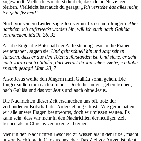
zugewandt. Vielleicht wunderst du dich, dass deine Netze leer
bleiben. Vielleicht hast auch du gesagt:
„Ich verstehe das alles nicht,
ich gehe fischen!“
Noch vor seinem Leiden sagte Jesus einmal zu seinen Jüngern:
Aber
nachdem ich auferweckt worden bin, will ich euch nach Galiläa
vorangehen.
Matth. 26, 32
Als die Engel die Botschaft der Auferstehung Jesu an die Frauen
weitergaben, sagten sie:
Und geht schnell hin und sagt seinen
Jüngern, dass er aus den Toten auferstanden ist. Und siehe, er geht
euch voran nach Galiläa; dort werdet ihr ihn sehen. Siehe, ich habe
es euch gesagt!
Matt .28, 7
Also: Jesus wollte den Jüngern nach Galiläa voran gehen. Die
Jünger sollten ihm nachkommen. Doch die Jünger gehen fischen,
nach Galiläa und das vor Jesus und auch ohne Jesus.
Die Nachrichten dieser Zeit erschrecken uns oft, trotz der
vorhandenen Botschaft der Auferstehung Christi. Wie gerne hätten
wir alle unsere Fragen beantwortet, doch wir müssen warten. Es
kann sein, dass wir mehr in den Nachrichten der heutigen Zeit
fischen als in Christus verankert zu bleiben.
Mehr in den Nachrichten Bescheid zu wissen als in der Bibel, macht
unsere Nachfolge in Christus unsicher. Das Ziel vor Augen ist nicht