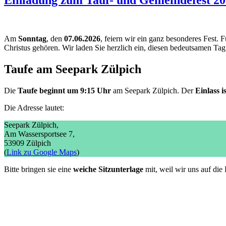
Einladung zum Tauf- und Gemeindefest 2
Am
Sonntag
, den
07.06.2026
, feiern wir ein ganz besonderes Fest. 
Christus gehören. Wir laden Sie herzlich ein, diesen bedeutsamen Ta
Taufe am Seepark Zülpich
Die
Taufe beginnt um 9:15 Uhr
am Seepark Zülpich. Der
Einlass
i
Die Adresse lautet:
Seepark Zülpich,
Am Wassersportsee 7,
53909 Zülpich
(
Link zu Google Maps
)
Bitte bringen sie eine
weiche Sitzunterlage
mit, weil wir uns auf die