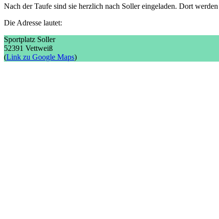
Nach der Taufe sind sie herzlich nach Soller eingeladen. Dort werde
Die Adresse lautet:
Sportplatz Soller
52391 Vettweiß
(
Link zu Google Maps
)