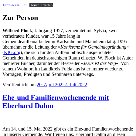
Termin als ICS
Herunterladen
Zur Person
Wilfried Plock
, Jahrgang 1957, verheiratet mit Sylvia, zwei
verheiratete Kinder, war 15 Jahre lang in
Gemeindeaufbauarbeiten in Karlsruhe und Mannheim tätig. 1995
übernahm er die Leitung der »
Konferenz für Gemeindegründung
«
(
KfG.org
), die sich für den Aufbau biblisch ausgerichteter
Gemeinden im deutschsprachigen Raum einsetzt. W. Plock ist Autor
mehrerer Bücher, darunter der Bestseller »
Jesus ist der Weg
«. Von
seinem Wohnort im Landkreis Fulda aus ist er immer wieder zu
Vorträgen, Predigten und Seminaren unterwegs.
Veröffentlicht am
20. April 2022
7. Juli 2022
Ehe-und Familienwochenende mit
Eberhard Dahm
Am 14. und 15. Mai 2022 gibt es ein Ehe-und Familienwochenende
in unserer Gemeinde. Wir freuen uns, Eberhard Dahm an diesen