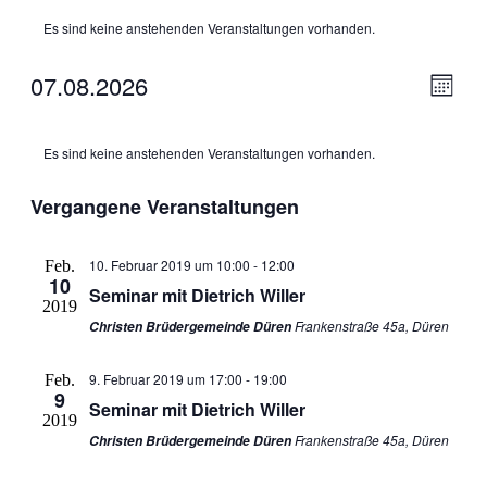
Es sind keine anstehenden Veranstaltungen vorhanden.
07.08.2026
Ansic
Veran
Monat
Ansic
Navig
Datum
Navig
Kalender
wählen.
Es sind keine anstehenden Veranstaltungen vorhanden.
von
Veranstaltungen
Vergangene Veranstaltungen
10. Februar 2019 um 10:00
-
12:00
Feb.
10
Seminar mit Dietrich Willer
2019
Frankenstraße 45a, Düren
Christen Brüdergemeinde Düren
9. Februar 2019 um 17:00
-
19:00
Feb.
9
Seminar mit Dietrich Willer
2019
Frankenstraße 45a, Düren
Christen Brüdergemeinde Düren